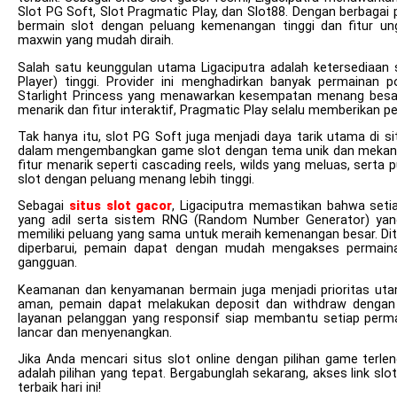
Slot PG Soft, Slot Pragmatic Play, dan Slot88. Dengan berbagai
bermain slot dengan peluang kemenangan tinggi dan fitur ungg
maxwin yang mudah diraih.
Salah satu keunggulan utama Ligaciputra adalah ketersediaan 
Player) tinggi. Provider ini menghadirkan banyak permainan
Starlight Princess yang menawarkan kesempatan menang besar b
menarik dan fitur interaktif, Pragmatic Play selalu memberika
Tak hanya itu, slot PG Soft juga menjadi daya tarik utama di si
dalam mengembangkan game slot dengan tema unik dan mekanism
fitur menarik seperti cascading reels, wilds yang meluas, sert
slot dengan peluang menang lebih tinggi.
Sebagai
situs slot gacor
, Ligaciputra memastikan bahwa seti
yang adil serta sistem RNG (Random Number Generator) yang 
memiliki peluang yang sama untuk meraih kemenangan besar. Dita
diperbarui, pemain dapat dengan mudah mengakses permaina
gangguan.
Keamanan dan kenyamanan bermain juga menjadi prioritas utam
aman, pemain dapat melakukan deposit dan withdraw dengan b
layanan pelanggan yang responsif siap membantu setiap per
lancar dan menyenangkan.
Jika Anda mencari situs slot online dengan pilihan game terlen
adalah pilihan yang tepat. Bergabunglah sekarang, akses link slot 
terbaik hari ini!