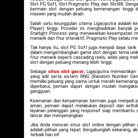
Slot PG Soft, Slot Pragmatic Play, dan Slot88. Deng
bermain slot dengan peluang kemenangan tinggi dan
maxwin yang mudah diraih.
Salah satu keunggulan utama Ligaciputra adalah ke
Player) tinggi. Provider ini menghadirkan banya
Starlight Princess yang menawarkan kesempatan men
menarik dan fitur interaktif, Pragmatic Play selal
Tak hanya itu, slot PG Soft juga menjadi daya tarik 
dalam mengembangkan game slot dengan tema unik d
fitur menarik seperti cascading reels, wilds yang m
slot dengan peluang menang lebih tinggi.
Sebagai
situs slot gacor
, Ligaciputra memastikan
yang adil serta sistem RNG (Random Number Gener
memiliki peluang yang sama untuk meraih kemenangan 
diperbarui, pemain dapat dengan mudah mengaks
gangguan.
Keamanan dan kenyamanan bermain juga menjadi pri
aman, pemain dapat melakukan deposit dan withdr
layanan pelanggan yang responsif siap membantu 
lancar dan menyenangkan.
Jika Anda mencari situs slot online dengan pilihan 
adalah pilihan yang tepat. Bergabunglah sekarang, akse
terbaik hari ini!