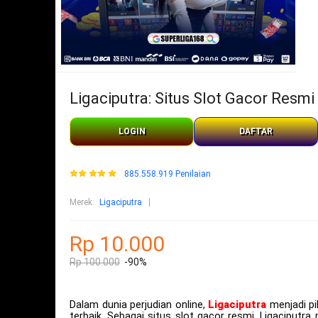
Ligaciputra: Situs Slot Gacor Resm
LOGIN
DAFTAR
885.558.919 Penilaian
Merek
:
Ligaciputra
Rp 10.000
Rp 100.000
-90%
Dalam dunia perjudian online,
Ligaciputra
menjadi pi
terbaik. Sebagai situs slot gacor resmi, Ligaciputr