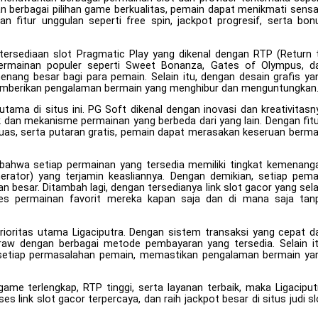
an berbagai pilihan game berkualitas, pemain dapat menikmati sensa
 fitur unggulan seperti free spin, jackpot progresif, serta bon
tersediaan slot Pragmatic Play yang dikenal dengan RTP (Return 
k permainan populer seperti Sweet Bonanza, Gates of Olympus, d
ang besar bagi para pemain. Selain itu, dengan desain grafis ya
u memberikan pengalaman bermain yang menghibur dan menguntungkan
utama di situs ini. PG Soft dikenal dengan inovasi dan kreativitasn
an mekanisme permainan yang berbeda dari yang lain. Dengan fitu
eluas, serta putaran gratis, pemain dapat merasakan keseruan berma
 bahwa setiap permainan yang tersedia memiliki tingkat kemenang
ator) yang terjamin keasliannya. Dengan demikian, setiap pema
besar. Ditambah lagi, dengan tersedianya link slot gacor yang sela
es permainan favorit mereka kapan saja dan di mana saja tan
oritas utama Ligaciputra. Dengan sistem transaksi yang cepat d
aw dengan berbagai metode pembayaran yang tersedia. Selain it
setiap permasalahan pemain, memastikan pengalaman bermain ya
game terlengkap, RTP tinggi, serta layanan terbaik, maka Ligaciput
s link slot gacor terpercaya, dan raih jackpot besar di situs judi sl