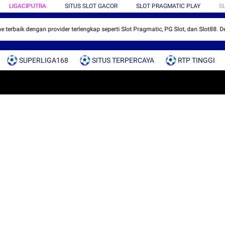
LIGACIPUTRA
SITUS SLOT GACOR
SLOT PRAGMATIC PLAY
S
aik dengan provider terlengkap seperti Slot Pragmatic, PG Slot, dan Slot88. Dengan
SUPERLIGA168
SITUS TERPERCAYA
RTP TINGGI