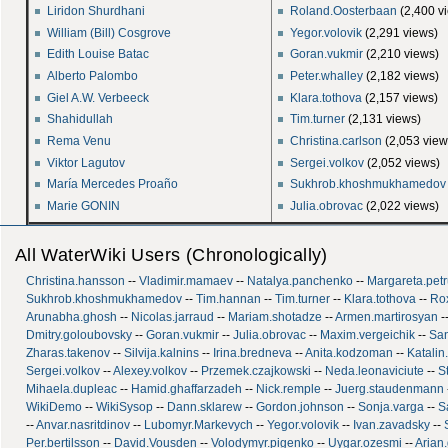
Liridon Shurdhani
Roland.Oosterbaan
‎(2,400 v
William (Bill) Cosgrove
Yegor.volovik
‎(2,291 views)
Edith Louise Batac
Goran.vukmir
‎(2,210 views)
Alberto Palombo
Peter.whalley
‎(2,182 views)
Giel A.W. Verbeeck
Klara.tothova
‎(2,157 views)
Shahidullah
Tim.turner
‎(2,131 views)
Rema Venu
Christina.carlson
‎(2,053 view
Viktor Lagutov
Sergei.volkov
‎(2,052 views)
María Mercedes Proaño
Sukhrob.khoshmukhamedov
Marie GONIN
Julia.obrovac
‎(2,022 views)
All WaterWiki Users (Chronologically)
Christina.hansson
--
Vladimir.mamaev
--
Natalya.panchenko
--
Margareta.pet
Sukhrob.khoshmukhamedov
--
Tim.hannan
--
Tim.turner
--
Klara.tothova
--
Ro
Arunabha.ghosh
--
Nicolas.jarraud
--
Mariam.shotadze
--
Armen.martirosyan
-
Dmitry.goloubovsky
--
Goran.vukmir
--
Julia.obrovac
--
Maxim.vergeichik
--
San
Zharas.takenov
--
Silvija.kalnins
--
Irina.bredneva
--
Anita.kodzoman
--
Katalin
Sergei.volkov
--
Alexey.volkov
--
Przemek.czajkowski
--
Neda.leonaviciute
--
S
Mihaela.dupleac
--
Hamid.ghaffarzadeh
--
Nick.remple
--
Juerg.staudenmann
WikiDemo
--
WikiSysop
--
Dann.sklarew
--
Gordon.johnson
--
Sonja.varga
--
S
--
Anvar.nasritdinov
--
Lubomyr.Markevych
--
Yegor.volovik
--
Ivan.zavadsky
--
Per.bertilsson
--
David.Vousden
--
Volodymyr.pigenko
--
Uygar.ozesmi
--
Arian