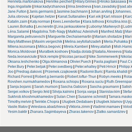
Henrieta.martonakova
|
Henrike.peichert
|
Hilary.Grimes
|
Hiroko.takasawa
|
H
Inga.ringailaite
|
Inkar.kadyrzhanova
|
Irina.bredneva
|
Ivan.zavadsky
|
Iyad.ab
Jane.Fulton
|
Janis.germanis
|
Jasmine.bachmann
|
Johan.arvling
|
Johannes.J
Julia.obrovac
|
Kajetan.hetzer
|
Kanat.Sultanaliev
|
Kari.eik
|
Karl.nilsson
|
Karo
Katalin.zaim
|
Katy.norman
|
Kees.Leendertse
|
Klara.tothova
|
Krisztina.kiss
|
Lauren.Bohatka
|
Lev.neretin
|
Lina.jankauskiene
|
Lubomyr.Markevych
|
Ludm
Léna.Salamé
|
Magdolna.Toth-Nagy
|
Malkhaz.Adeishvili
|
Manfred.Matz
|
Mar
Margareta.petrusevschi
|
Marguerite.Dechaisemartin
|
Mariam.shotadze
|
Mari
Mary.Matthews
|
Maxim.vergeichik
|
Melina.seyfollahzadeh
|
Meria.Puhakka
|
Milena.kozomara
|
Milica.begovic
|
Mirela.Kamberi
|
Mirey.atallah
|
Mish.Hami
Monica.Moldovan
|
Muratbek.koshoev
|
Nadja.dolata
|
Natalia.Alexeeva
|
Nata
Neda.leonaviciute
|
Nick.remple
|
Nicolas.jarraud
|
Nike.Sommerwerk
|
Nikolao
Oksana.leshchenko
|
Olga.klimanova
|
Olivier.Puech
|
Paola.pagliani
|
Paul.C
Peter.Bury
|
Peter.beljak
|
Peter.svedberg
|
Peter.whalley
|
Petr.Hrncir
|
Philipp
Joo
|
Predrag.dakovic
|
Przemek.czajkowski
|
Radomir.Buric
|
Ramla.khalidi
|
R
Richard.Forrest
|
Robert.g.bernardo
|
Robert.loftur-Thun
|
Robyn.meeks
|
Rola
Rovshen.nurmukhamedov
|
Roxana.schiopu
|
Roxana.suciu
|
Ruth.Greenspan
|
Sanja.bojanic
|
Sarah.murison
|
Sascha.Gabizon
|
Sascha.graumann
|
Satish
Sergei.volkov
|
Sergio.feld
|
Silvija.kalnins
|
Sonja.varga
|
Stanislav.kim
|
Stefa
Sukhrob.khoshmukhamedov
|
Sulan.Chen
|
Susanne.schmidt
|
Tamara.masko
Timothy.melvin
|
Twinkle.Chopra
|
Ulugbek.Dedabaev
|
Ulugbek.Islamov
|
Uyg
Vasile.filatov
|
Veleslava.abadzhieva
|
Viktoria.zimm
|
Vladimir.mamaev
|
Volod
Yesim.baktir
|
Zhanara.Sagimbayeva
|
Zharas.takenov
|
Zlatko.samardziev
|