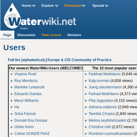
Home
Explore
Participate
Special
Users
Page
Discussion
View source
Versions
Users
Full list (alphabetical)
|
Europe & CIS Community of Practice
Our newest WaterWiki-Users (
WELCOME!
)
The 10 most popular user-
Virginia Roaf
Farkhad.Mukhtarov
‎(5,646 v
Roy Mendoza
Katy.norman
‎(4,858 views)
Marieke Lewanzik
Juerg.staudenmann
‎(4,380 
Eduardo Dantas
Farhad.Mukhtarov
‎(4,373 vi
Meryl Williams
Filip.Aggestam
‎(4,152 views)
Ha
Adriana.miljkovic
‎(2,849 vie
Soha Farouk
Twinkle.Chopra
‎(2,840 views
Donald Roy Grospe
Melina.seyfollahzadeh
‎(2,70
Ulrike Kelm
Christine.roth
‎(2,672 views)
Celine DONDEYNAZ
Rovshen.nurmukhamedov
‎(