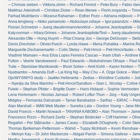
--
Chrissie.sieben
--
Viktoria.zimm
--
Richard.Forrest
--
Peter.Bury
--
Fabio.Vanc
Malkhaz.Adeishvili
--
Christian.Disler
--
Rean.Merwe
--
Florin.iorganda
--
Timo
Farhad.Mukhtarov
--
Mizanur.Rahaman
--
Esther Pozo
--
Adriana.miljkovic
--
P
Anna.tengberg
--
Akiko.yamamoto
--
Abdoulaye.ndiaye
--
Igor.palandzic
--
Mil
Florian.Schnetzer
--
Juerg.staudenmann/worklist
--
Johanne.Jeanbaptiste
--
G
Katy.norman
--
Hilary.Grimes
--
Johanne.Jeanbaptiste/Test
--
Juerg.staudenm
Alexander.Otte
--
Hong.Huynh
--
Pilar.Chiang-Joo
--
George.DeGooijer
--
Stef
Denis.Drechsler
--
Olivier.Puech
--
Lynda.Hawe
--
Meria.Puhakka
--
Marine.Re
Marguerite.Dechaisemartin
--
Colin.Steley
--
Petr.Hrncir
--
Petr.Hrncir/tasks
--
M
Vladimir Mamaev
--
Ana Elisa Lopes Ferreira Cascao
--
Inam Ullah
--
Andrew 
Fulton
--
Veerle Vandeweerd
--
Paul Edwards
--
Abdulrahman Olhaye
--
Paul 
Tuite
--
Stanislaw Manikowski
--
Ilhom Soliev
--
Amit Kohli
--
Karen frenken
--
T
Nyatsambo
--
Amanda Duff
--
Lai King Ng
--
May Chu
--
A. Ozge Gokce
--
Warr
Ojo/WYSIWYG study
--
Jaakko Helleranta
--
Zedias
--
Khristine Custodio
--
Jul
--
Nyedja da Silva Marinho
--
Petr.Hrncir/Sandbox
--
Gian L. Nicolay
--
Coline
Fuleki
--
Stephan Pfister
--
Brigitte Duerr
--
Haris Hidayat
--
Sophie Vermooten
Lena Horlemann
--
Nicolas Jarraud
--
Robert Loftur-Thun
--
Jürg
--
Katy Unge
Midgley
--
Fernanda Dalcanale
--
Tamar Barabadze
--
Sarfraz
--
IGRAC
--
Pel
Alan Marshall
--
IWMI Web Master
--
Sunetra Lala
--
Gordon Young
--
Jane Mm
David Francis
--
Martin Nowack
--
TANANIA KABOBO
--
Alan Thomson
--
Jame
Francesco Rizzo
--
Richard Zavitz
--
Stephan Bödecker
--
Cliff Hammer
--
Oliv
Regallet
--
Per Stålnacke
--
James Casey
--
Elizabeth DOugherty
--
Colin Stel
Thomas Bjelkeman-Pettersson
--
Wahid
--
Tuppy McIntosh
--
Kevin Renshaw
--
Melvyn Kay
--
Dr John Mackenzie
--
Abigail Parish
--
Simona Gallese
--
Jame
Martha Jarosewich
--
Kevin Rumsey
--
Meenakshisundaram natarajan
--
Fáti