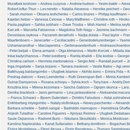
Muratbek.koshoev
--
Andrea.cuzyova
--
Andrew.hudson
--
Yesim.baktir
--
Alexa
Robert.loftur-Thun
--
Lev.neretin
--
Natalia.Alexeeva
--
Henrike.peichert
--
Geo
-
Sarah.murison
--
Oksana.leshchenko
--
Carlos.linares
--
Philipp.kauffmann
-
Kajetan.hetzer
--
Vanessa.Celosse
--
Mary.Matthews
--
Christine.roth
--
Hiroko
Paola.pagliani
--
Sahba.sobhani
--
Dave.Trouba
--
Mish.Hamid
--
Melina.seyf
Kari.eik
--
Marcella.Fabianova
--
Magdolna.Toth-Nagy
--
Jasmine.bachmann
-
Dessislava.raykova
--
Farzaneh.derakhshi
--
Nadja.dolata
--
Paul.taylor
--
Fra
Maartenboers
--
Janecarter
--
Ceciliacastro
--
Gerardodeluzenberger
--
Yasmin
Ushamanandhar
--
Marciapereira
--
Gerbinavandenhurk
--
Andreasschoenbo
-
Peter.beljak
--
Elena.armand
--
Olga.klimanova
--
Martin.Korcek
--
Milada.sl
Inkar.kadyrzhanova
--
Peter.svedberg
--
Ramla.khalidi
--
Elie.kodsie
--
George.
Christina.carlson
--
Henrieta.martonakova
--
Sergio.feld
--
Randall.purcell
--
J
Inga.ringailaite
--
Sanja.bojanic
--
Tamara.maskovic
--
Vasile.filatov
--
Agi.vere
Batkhuyag.baldangombo
--
Ulugbek.Islamov
--
Akihito.kono
--
Ermira.Fida
--
K
Predrag.dakovic
--
Kees.Leendertse
--
Ruth.Greenspan-Bell
--
Mirela.Kamberi
Gulnar.Daniyarova
--
Roxana.schiopu
--
Sylvia.koch
--
Tony.hare
--
Andriy.De
Krisztina.kiss
--
Milena.kozomara
--
Sascha.Gabizon
--
Ognjen.skunca
--
Lara
Denika.blacklock
--
Janis.germanis
--
Lina.jankauskiene
--
Aleksandar.macura
--
Franca.Schwarz
--
Bjoern.Guterstam
--
Dimitris.Faloutsos
--
Aidai.ashiraliev
Enkhtsetseg.miyegombo
--
Nataly.olofinskaya
--
Alexey.paschenko
--
Alexandr
Barbara.schelkle
--
Satish.vangal
--
Badriddin.mannapov
--
Hamidreza Ghaffa
Anjesh.Tuladhar
--
Caroline.Figueres
--
Ajiniyaz.Reimov
--
Ulugbek.Dedabae
Saule.Ospanova
--
Radomir.Buric
--
Nikolaos.Skoulikidis
--
Monica.Moldovan
Karolina.Napieralska
--
Kanat.Sultanaliev
--
Bethany.donithorn
--
Bogachan.Be
Elvina.Mustafaeva
--
Fikret.Akcura
--
Florin.Banateanu
--
Zhanara.Sagimbaye