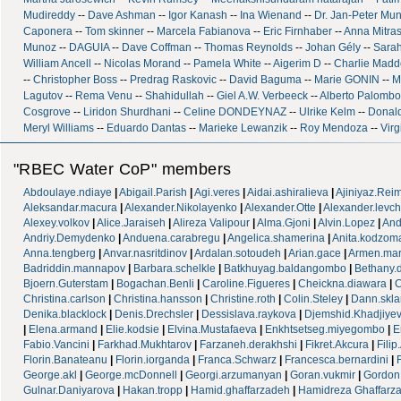
Mudireddy
--
Dave Ashman
--
Igor Kanash
--
Ina Wienand
--
Dr. Jan-Peter Mu
Caponera
--
Tom skinner
--
Marcela Fabianova
--
Eric Firnhaber
--
Anna Mitra
Munoz
--
DAGUIA
--
Dave Coffman
--
Thomas Reynolds
--
Johan Gély
--
Sarah
William Ancell
--
Nicolas Morand
--
Pamela White
--
Aigerim D
--
Charlie Mad
--
Christopher Boss
--
Predrag Raskovic
--
David Baguma
--
Marie GONIN
--
M
Lagutov
--
Rema Venu
--
Shahidullah
--
Giel A.W. Verbeeck
--
Alberto Palombo
Cosgrove
--
Liridon Shurdhani
--
Celine DONDEYNAZ
--
Ulrike Kelm
--
Donal
Meryl Williams
--
Eduardo Dantas
--
Marieke Lewanzik
--
Roy Mendoza
--
Virg
"RBEC Water CoP" members
Abdoulaye.ndiaye
|
Abigail.Parish
|
Agi.veres
|
Aidai.ashiralieva
|
Ajiniyaz.Rei
Aleksandar.macura
|
Alexander.Nikolayenko
|
Alexander.Otte
|
Alexander.levc
Alexey.volkov
|
Alice.Jaraiseh
|
Alireza Valipour
|
Alma.Gjoni
|
Alvin.Lopez
|
And
Andriy.Demydenko
|
Anduena.carabregu
|
Angelica.shamerina
|
Anita.kodzom
Anna.tengberg
|
Anvar.nasritdinov
|
Ardalan.sotoudeh
|
Arian.gace
|
Armen.mar
Badriddin.mannapov
|
Barbara.schelkle
|
Batkhuyag.baldangombo
|
Bethany.
Bjoern.Guterstam
|
Bogachan.Benli
|
Caroline.Figueres
|
Cheickna.diawara
|
C
Christina.carlson
|
Christina.hansson
|
Christine.roth
|
Colin.Steley
|
Dann.skl
Denika.blacklock
|
Denis.Drechsler
|
Dessislava.raykova
|
Djemshid.Khadjiye
|
Elena.armand
|
Elie.kodsie
|
Elvina.Mustafaeva
|
Enkhtsetseg.miyegombo
|
E
Fabio.Vancini
|
Farkhad.Mukhtarov
|
Farzaneh.derakhshi
|
Fikret.Akcura
|
Fili
Florin.Banateanu
|
Florin.iorganda
|
Franca.Schwarz
|
Francesca.bernardini
|
George.akl
|
George.mcDonnell
|
Georgi.arzumanyan
|
Goran.vukmir
|
Gordon
Gulnar.Daniyarova
|
Hakan.tropp
|
Hamid.ghaffarzadeh
|
Hamidreza Ghaffarz